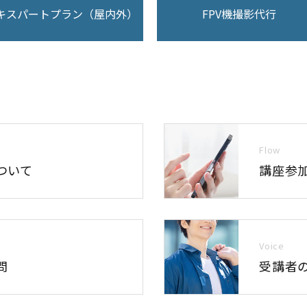
キスパートプラン（屋内外）
FPV機撮影代行
Flow
ついて
講座参
Voice
問
受講者