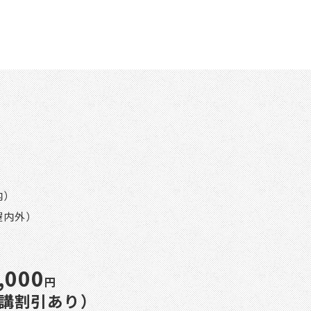
内）
屋内外）
,000
円
講割引あり）